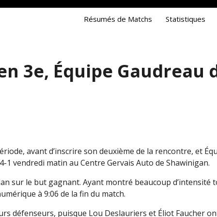
Résumés de Matchs
Statistiques
ments
Joueurs
z un joueur
Gardiens
en 3e, Équipe Gaudreau d
ériode, avant d’inscrire son deuxième de la rencontre, et Éq
4-1 vendredi matin au Centre Gervais Auto de Shawinigan.
lan sur le but gagnant. Ayant montré beaucoup d’intensité to
mérique à 9:06 de la fin du match.
urs défenseurs, puisque Lou Deslauriers et Éliot Faucher o