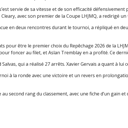
est servie de sa vitesse et de son efficacité défensivement p
eary, avec son premier de la Coupe LHJMQ, a redirigé un tir
incue en deux rencontres durant le tournoi, a répliqué en d
ats pour être le premier choix du Repêchage 2026 de la LHJ
e pour foncer au filet, et Aslan Tremblay en a profité. Ce derni
d Salvas, qui a réalisé 27 arrêts. Xavier Gervais a quant à lui 
noi à la ronde avec une victoire et un revers en prolongation.
au second rang du classement, avec une fiche d’un gain et d